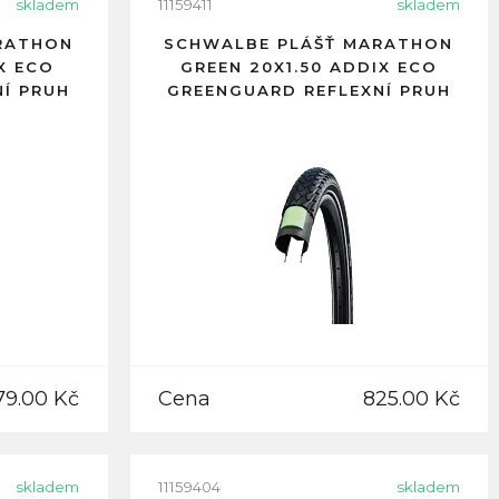
skladem
11159411
skladem
RATHON
SCHWALBE PLÁŠŤ MARATHON
IX ECO
GREEN 20X1.50 ADDIX ECO
Í PRUH
GREENGUARD REFLEXNÍ PRUH
79.00 Kč
Cena
825.00 Kč
skladem
11159404
skladem