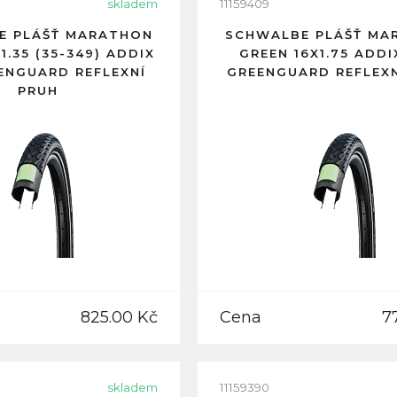
skladem
11159409
E PLÁŠŤ MARATHON
SCHWALBE PLÁŠŤ MA
1.35 (35-349) ADDIX
GREEN 16X1.75 ADD
ENGUARD REFLEXNÍ
GREENGUARD REFLEXN
PRUH
825.00 Kč
Cena
7
skladem
11159390