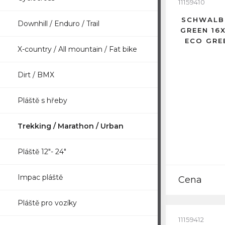
11159410
SCHWALB
Downhill / Enduro / Trail
GREEN 16X
ECO GRE
X-country / All mountain / Fat bike
Dirt / BMX
Pláště s hřeby
Trekking / Marathon / Urban
Pláště 12"- 24"
Impac pláště
Cena
Pláště pro vozíky
11159412