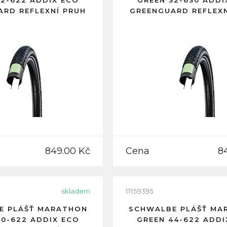
32-622 ADDIX ECO
GREEN 32-630 ADDI
ARD REFLEXNÍ PRUH
GREENGUARD REFLEXN
849.00 Kč
Cena
8
skladem
11159395
E PLÁŠŤ MARATHON
SCHWALBE PLÁŠŤ MA
40-622 ADDIX ECO
GREEN 44-622 ADDI