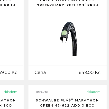
X ECO
GREEN 37-622 ADDIX ECO
Í PRUH
GREENGUARD REFLEXNÍ PRUH
49.00 Kč
Cena
849.00 Kč
skladem
11159396
skladem
RATHON
SCHWALBE PLÁŠŤ MARATHON
X ECO
GREEN 47-622 ADDIX ECO