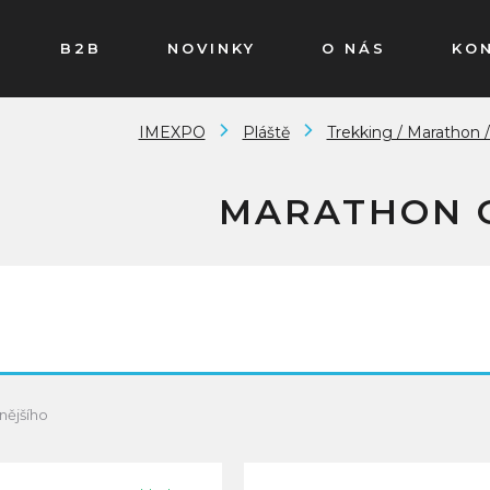
B2B
NOVINKY
O NÁS
KO
IMEXPO
Pláště
Trekking / Marathon 
MARATHON 
nějšího