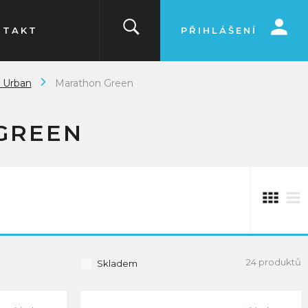
NTAKT
PŘIHLÁŠENÍ
/ Urban
Marathon Green
GREEN
24 produktů
Skladem