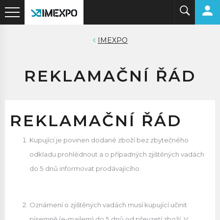
IMEXPO
REKLAMAČNÍ ŘÁD
REKLAMAČNÍ ŘÁD
Kupující je povinen dodané zboží bez zbytečného
odkladu prohlédnout a o případných zjištěných vadách
do 5 dnů informovat prodávajícího.
Oznámení o zjištěných vadách musí kupující učinit
písemně (e-mailem) do 5 dnů od převzetí zboží. V