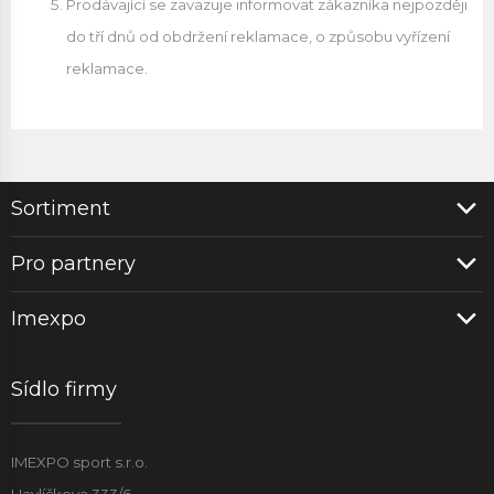
Prodávající se zavazuje informovat zákazníka nejpozději
do tří dnů od obdržení reklamace, o způsobu vyřízení
reklamace.
Sortiment
Pro partnery
Imexpo
Sídlo firmy
IMEXPO sport s.r.o.