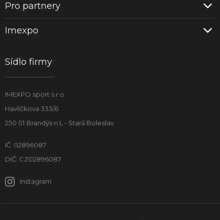
Pro partnery
Imexpo
Sídlo firmy
IMEXPO sport s.r.o.
Havlíčkova 333/6
250 01 Brandýs n.L - Stará Boleslav
IČ: 02896087
DIČ: CZ02896087
Instagram