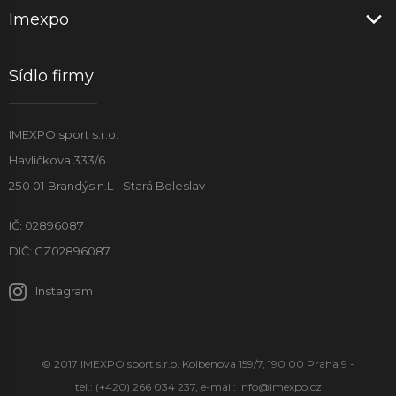
Imexpo
Sídlo firmy
IMEXPO sport s.r.o.
Havlíčkova 333/6
250 01 Brandýs n.L - Stará Boleslav
IČ: 02896087
DIČ: CZ02896087
Instagram
© 2017 IMEXPO sport s.r.o. Kolbenova 159/7, 190 00 Praha 9 -
tel.: (+420) 266 034 237, e-mail:
info@imexpo.cz