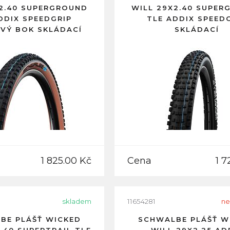
2.40 SUPERGROUND
WILL 29X2.40 SUPER
DDIX SPEEDGRIP
TLE ADDIX SPEED
VÝ BOK SKLÁDACÍ
SKLÁDACÍ
1 825.00 Kč
Cena
1 7
skladem
11654281
ne
BE PLÁŠŤ WICKED
SCHWALBE PLÁŠŤ W