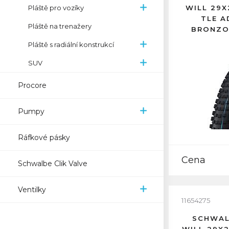
Pláště pro vozíky
WILL 29X
TLE A
Pláště na trenažery
BRONZO
Pláště s radiální konstrukcí
SUV
Procore
Pumpy
Ráfkové pásky
Cena
Schwalbe Clik Valve
Ventilky
11654275
SCHWAL