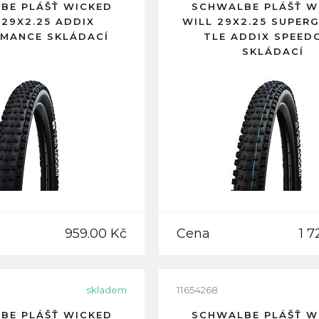
BE PLÁŠŤ WICKED
SCHWALBE PLÁŠŤ W
 29X2.25 ADDIX
WILL 29X2.25 SUPER
MANCE SKLÁDACÍ
TLE ADDIX SPEED
SKLÁDACÍ
959.00 Kč
Cena
1 7
skladem
11654268
BE PLÁŠŤ WICKED
SCHWALBE PLÁŠŤ W