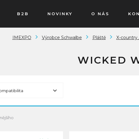
B2B
NOVINKY
O NÁS
KO
IMEXPO
Výrobce Schwalbe
Pláště
X-country 
WICKED W
ompatibilita
nějšího