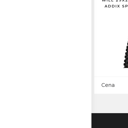
WILL 29X2
ADDIX S
Cena