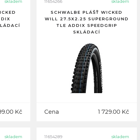
skladem
11654266
skladem
ICKED
SCHWALBE PLÁŠŤ WICKED
DDIX
WILL 27.5X2.25 SUPERGROUND
KLÁDACÍ
TLE ADDIX SPEEDGRIP
SKLÁDACÍ
99.00 Kč
Cena
1 729.00 Kč
skladem
11654289
skladem