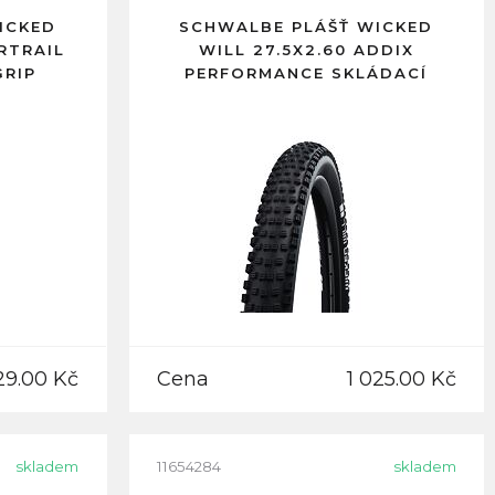
ICKED
SCHWALBE PLÁŠŤ WICKED
RTRAIL
WILL 27.5X2.60 ADDIX
GRIP
PERFORMANCE SKLÁDACÍ
29.00 Kč
Cena
1 025.00 Kč
skladem
11654284
skladem