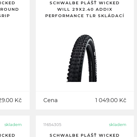
ICKED
SCHWALBE PLÁŠŤ WICKED
GROUND
WILL 29X2.40 ADDIX
GRIP
PERFORMANCE TLR SKLÁDACÍ
29.00 Kč
Cena
1 049.00 Kč
skladem
11654305
skladem
ICKED
SCHWALBE PLÁŠŤ WICKED