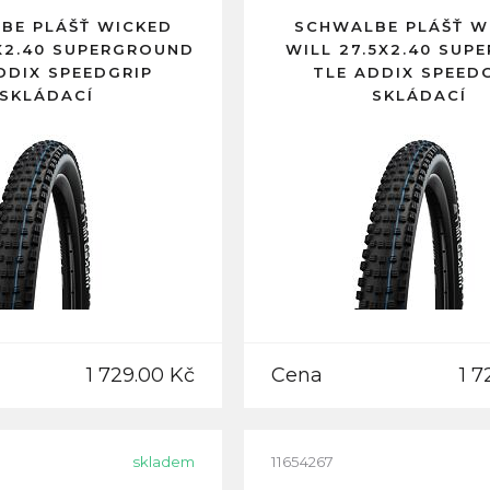
BE PLÁŠŤ WICKED
SCHWALBE PLÁŠŤ W
5X2.40 SUPERGROUND
WILL 27.5X2.40 SUPE
DDIX SPEEDGRIP
TLE ADDIX SPEED
SKLÁDACÍ
SKLÁDACÍ
1 729.00 Kč
Cena
1 7
skladem
11654267