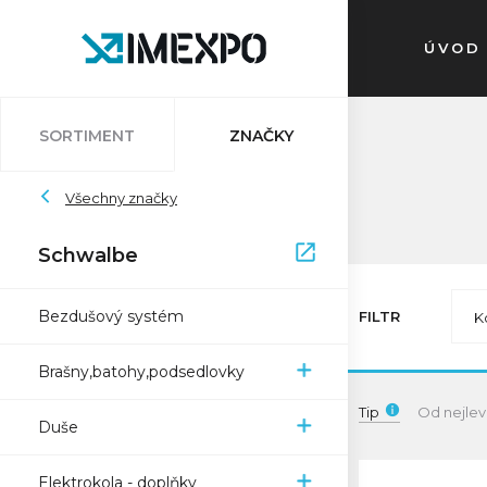
ÚVOD
SORTIMENT
ZNAČKY
Auvray
Všechny značky
Atlantic
Bleedkit
Bosch
Impac
Schwalbe
Schwalbe
Pletscher
Ryde
Sapim
Trelock
Zefal
XON
Bezdušový systém
FILTR
K
Brašny,batohy,podsedlovky
Tip
Od nejlev
Duše
Elektrokola - doplňky