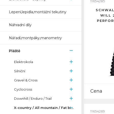
11654285
SCHWAL
Lepení,lepidla,montážní tekutiny
WILL 
PERFOR
Náhradní díly
Nářadí,montpáky,manometry
Pláště
Elektrokola
Silniční
Gravel & Cross
Cyclocross
Cena
Downhill / Enduro / Trail
X-country / All mountain / Fat bike
11654269