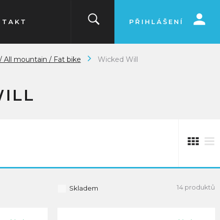
NTAKT
PŘIHLÁŠENÍ
/ All mountain / Fat bike
Wicked Will
ILL
14 produktů
Skladem