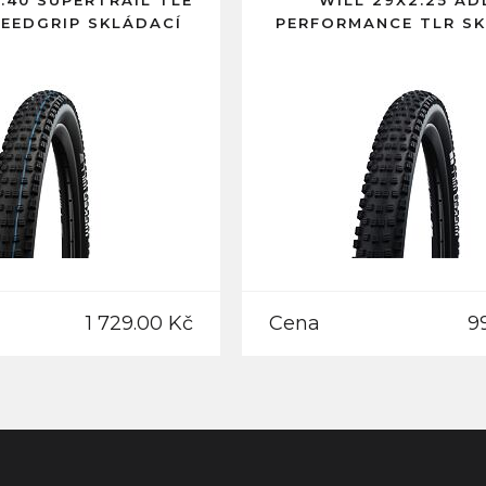
.40 SUPERTRAIL TLE
WILL 29X2.25 AD
PEEDGRIP SKLÁDACÍ
PERFORMANCE TLR S
1 729.00 Kč
Cena
9