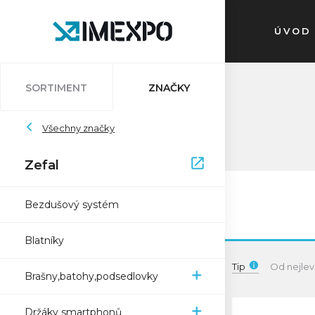
ÚVOD
SORTIMENT
ZNAČKY
Auvray
Všechny značky
Atlantic
Bleedkit
Bosch
Impac
Schwalbe
Pletscher
Ryde
Sapim
Trelock
Zefal
Zefal
XON
Bezdušový systém
Blatníky
Tip
Od nejlev
Brašny,batohy,podsedlovky
Držáky smartphonů