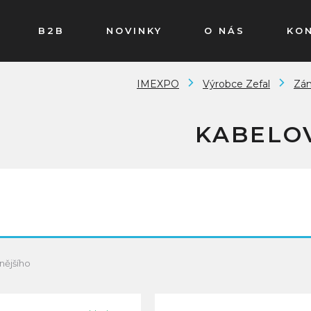
B2B
NOVINKY
O NÁS
KO
IMEXPO
Výrobce Zefal
Zá
KABELO
nějšího