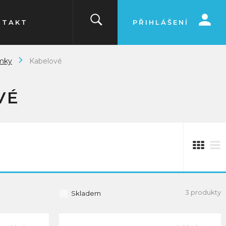
NTAKT
PŘIHLÁŠENÍ
mky
Kabelové
VÉ
3 produkty
Skladem