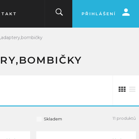
NTAKT
PŘIHLÁŠENÍ
adaptery,bombičky
RY,BOMBIČKY
11 produktů
Skladem