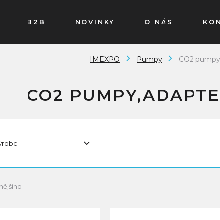
B2B
NOVINKY
O NÁS
KO
IMEXPO
Pumpy
CO2 pumpy,
CO2 PUMPY,ADAPTE
ýrobci
nějšího