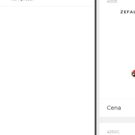
4005
ZEFA
Cena
4250C