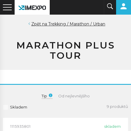
Trekking / Marathon / Urban
MARATHON PLUS
TOUR
Tip
Od nejlevnějšího
9 produktů
Skladem
1115935801
skladem