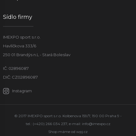
Sídlo firmy
IMEXPO sport s.r.o.
Havlíčkova 333/6
250 01 Brandýs n.L - Stará Boleslav
IČ: 02896087
DIČ: CZ02896087
Instagram
© 2017 IMEXPO sport s.r.o. Kolbenova 159/7, 190 00 Praha 9 -
tel.: (+420) 266 034 237, e-mail:
info@imexpo.cz
Shop máme od
wpj.cz