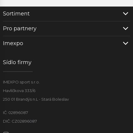
Sortiment
Pro partnery
Imexpo
Sídlo firmy
IMEXPO sport s.r.o.
Havlíčkova 333/6
250 01 Brandýs n.L - Stará Boleslav
IČ: 02896087
DIČ: CZ02896087