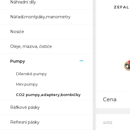
Náhradní díly
ZEFAL
Nářadí,montpáky,manometry
Nosiče
Oleje, maziva, čističe
Pumpy
Dílenské pumpy
Mini pumpy
CO2 pumpy,adaptery,bombičky
Cena
Ráfkové pásky
Reflexní pásky
4052