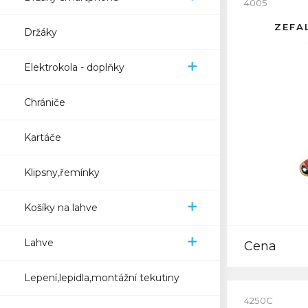
4005
ZEFA
Držáky
Elektrokola - doplňky
Chrániče
Kartáče
Klipsny,řemínky
Košíky na lahve
Lahve
Cena
Lepení,lepidla,montážní tekutiny
4250C