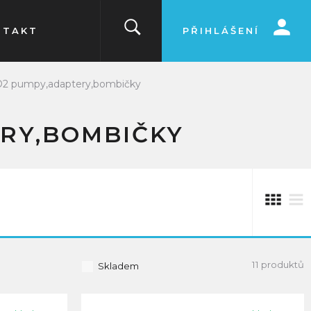
NTAKT
PŘIHLÁŠENÍ
2 pumpy,adaptery,bombičky
RY,BOMBIČKY
11 produktů
Skladem