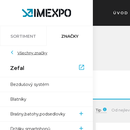
ÚVOD
SORTIMENT
ZNAČKY
Auvray
Všechny značky
Atlantic
Bleedkit
Bosch
Impac
Schwalbe
Pletscher
Ryde
Sapim
Trelock
Zefal
Zefal
XON
Bezdušový systém
Blatníky
Tip
Od nejlev
Brašny,batohy,podsedlovky
Držáky smartphonů