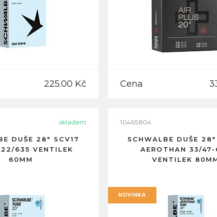
225.00 Kč
Cena
3
skladem
10465804
E DUŠE 28" SCV17
SCHWALBE DUŠE 28"
622/635 VENTILEK
AEROTHAN 33/47-
60MM
VENTILEK 80M
NOVINKA