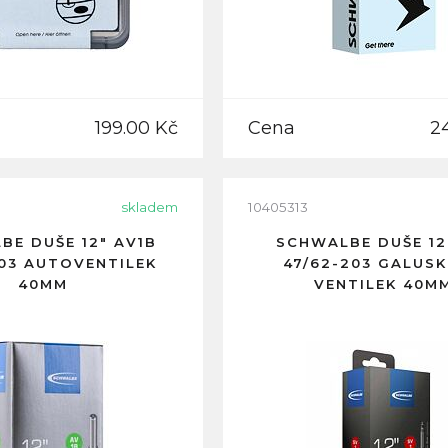
199.00 Kč
Cena
2
skladem
10405313
BE DUŠE 12" AV1B
SCHWALBE DUŠE 12
203 AUTOVENTILEK
47/62-203 GALUS
40MM
VENTILEK 40M