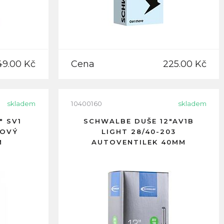
49.00 Kč
Cena
225.00 Kč
skladem
10400160
skladem
" SV1
SCHWALBE DUŠE 12"AV1B
KOVÝ
LIGHT 28/40-203
M
AUTOVENTILEK 40MM