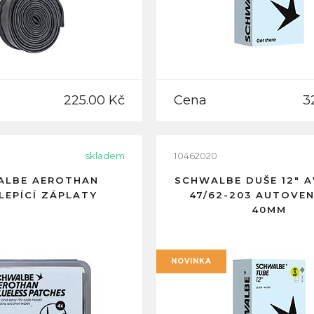
225.00 Kč
Cena
3
skladem
10462020
ALBE AEROTHAN
SCHWALBE DUŠE 12" A
EPÍCÍ ZÁPLATY
47/62-203 AUTOVEN
40MM
NOVINKA