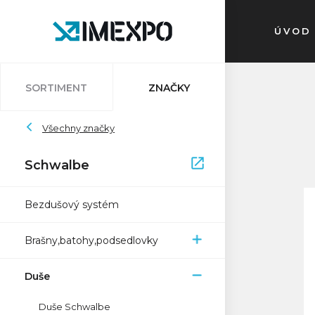
ÚVOD
SORTIMENT
ZNAČKY
Auvray
Všechny značky
Atlantic
Bleedkit
Bosch
Impac
Schwalbe
Schwalbe
Pletscher
Ryde
Sapim
Trelock
Zefal
XON
Bezdušový systém
Brašny,batohy,podsedlovky
Duše
Duše Schwalbe