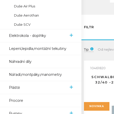
Duše Air Plus
Duše Aerothan
Duše SCV
FILTR
Elektrokola - doplňky
Lepení,lepidla,montážní tekutiny
Tip
Od nejlev
Náhradní díly
10461820
Nářadí,montpáky,manometry
SCHWALBE
32/40 -
Pláště
Procore
NOVINKA
Pumpy