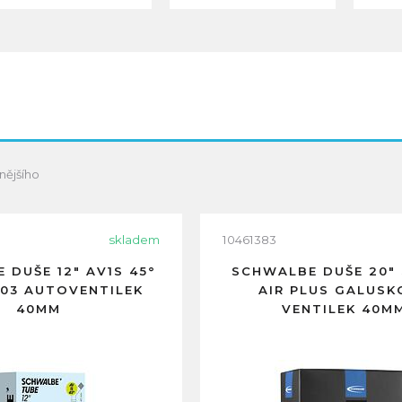
nějšího
skladem
10461383
 DUŠE 12" AV1S 45°
SCHWALBE DUŠE 20" 
203 AUTOVENTILEK
AIR PLUS GALUSK
40MM
VENTILEK 40M