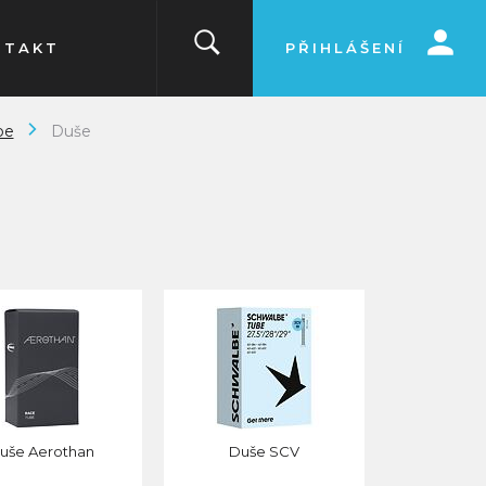
NTAKT
PŘIHLÁŠENÍ
be
Duše
uše Aerothan
Duše SCV