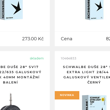
273.00 Kč
Cena
8
skladem
10464833
BE DUŠE 28" SV17
SCHWALBE DUŠE 28" 
622/635 GALUSKOVÝ
EXTRA LIGHT 28/44 
K 40MM MONTÁŽNÍ
GALUSKOVÝ VENTILE
BALENÍ
ČERNÝ
NOVINKA