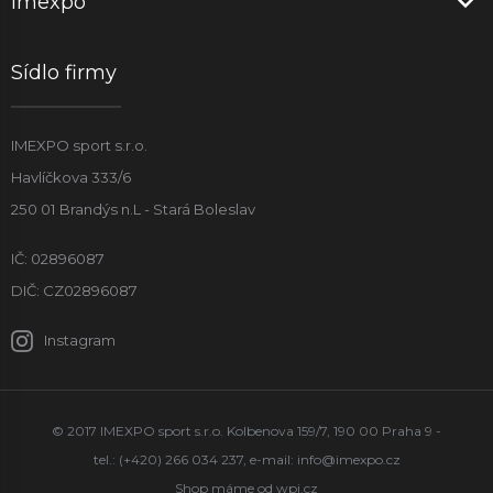
Imexpo
Sídlo firmy
IMEXPO sport s.r.o.
Havlíčkova 333/6
250 01 Brandýs n.L - Stará Boleslav
IČ: 02896087
DIČ: CZ02896087
Instagram
© 2017 IMEXPO sport s.r.o. Kolbenova 159/7, 190 00 Praha 9 -
tel.: (+420) 266 034 237, e-mail:
info@imexpo.cz
Shop máme od
wpj.cz