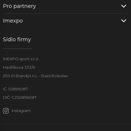
Pro partnery
Imexpo
Sídlo firmy
IMEXPO sport s.r.o.
Havlíčkova 333/6
250 01 Brandýs n.L - Stará Boleslav
IČ: 02896087
DIČ: CZ02896087
Instagram