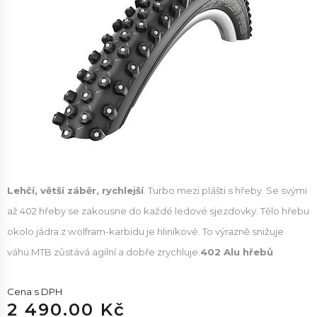
Lehčí, větší záběr, rychlejší
. Turbo mezi plášti s hřeby. Se svými
až 402 hřeby se zakousne do každé ledové sjezdovky. Tělo hřebu
okolo jádra z wolfram-karbidu je hliníkové. To výrazně snižuje
váhu.MTB zůstává agilní a dobře zrychluje.
402 Alu hřebů
Cena s DPH
2 490.00 Kč