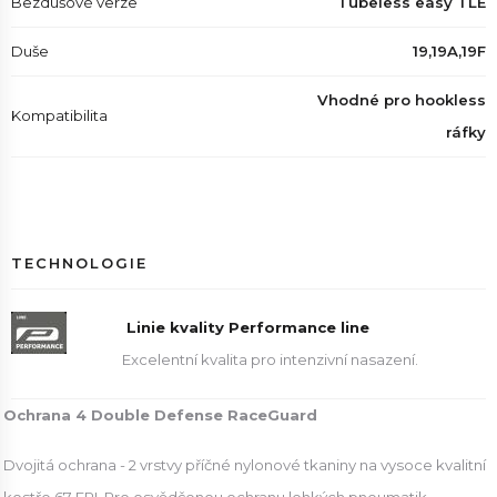
Bezdušové verze
Tubeless easy TLE
Duše
19,19A,19F
Vhodné pro hookless
Kompatibilita
ráfky
TECHNOLOGIE
Linie kvality Performance line
Excelentní kvalita pro intenzivní nasazení.
Ochrana 4 Double Defense RaceGuard
Dvojitá ochrana - 2 vrstvy příčné nylonové tkaniny na vysoce kvalitní