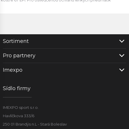
kostře 67 EPI. Pro osvědčenou ochranu lehkých pneumatik
Sortiment
Pro partnery
Imexpo
Sídlo firmy
IMEXPO sport s.r.o.
Havlíčkova 333/6
250 01 Brandýs n.L - Stará Boleslav