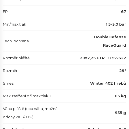
EPI
67
Min/max tlak
1,5-3,0 bar
DoubleDefense
Tech. ochrana
RaceGuard
Rozměr pláště
29x2,25 ETRTO 57-622
Rozměr
29"
Směs
Winter 402 hřebů
Max.zatížení při max.tlaku
115 kg
Váha pláště (cca váha, možná
935 g
odchylka +/- 8%)