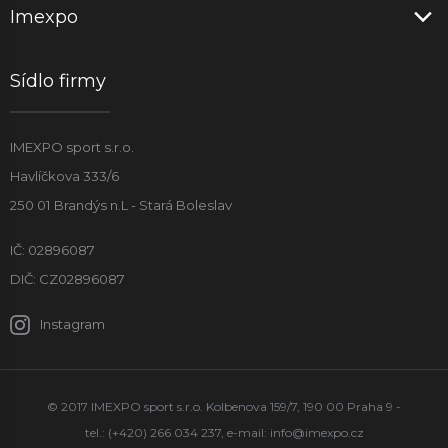
Imexpo
Sídlo firmy
IMEXPO sport s.r.o.
Havlíčkova 333/6
250 01 Brandýs n.L - Stará Boleslav
IČ: 02896087
DIČ: CZ02896087
Instagram
© 2017 IMEXPO sport s.r.o. Kolbenova 159/7, 190 00 Praha 9 -
tel.: (+420) 266 034 237, e-mail:
info@imexpo.cz