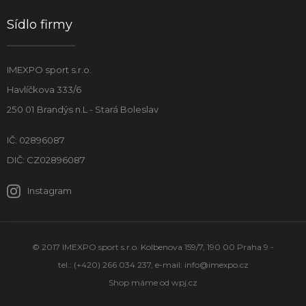
Sídlo firmy
IMEXPO sport s.r.o.
Havlíčkova 333/6
250 01 Brandýs n.L - Stará Boleslav
IČ: 02896087
DIČ: CZ02896087
Instagram
© 2017 IMEXPO sport s.r.o. Kolbenova 159/7, 190 00 Praha 9 -
tel.: (+420) 266 034 237, e-mail:
info@imexpo.cz
Shop máme od
wpj.cz