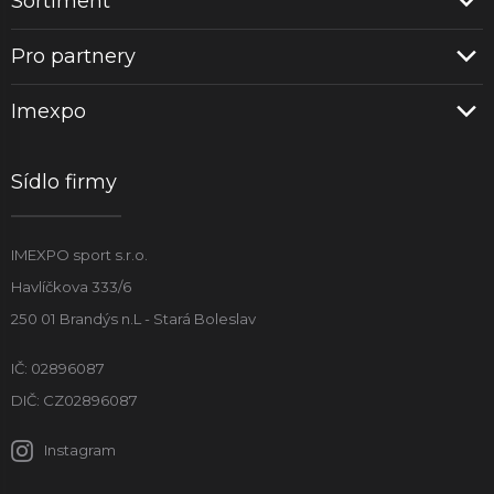
Sortiment
Pro partnery
Imexpo
Sídlo firmy
IMEXPO sport s.r.o.
Havlíčkova 333/6
250 01 Brandýs n.L - Stará Boleslav
IČ: 02896087
DIČ: CZ02896087
Instagram