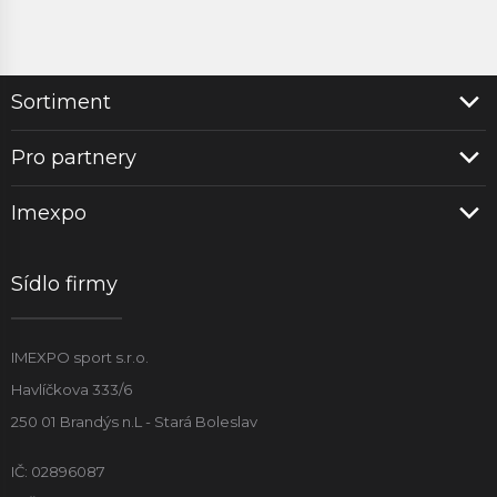
Sortiment
Pro partnery
Imexpo
Sídlo firmy
IMEXPO sport s.r.o.
Havlíčkova 333/6
250 01 Brandýs n.L - Stará Boleslav
IČ: 02896087