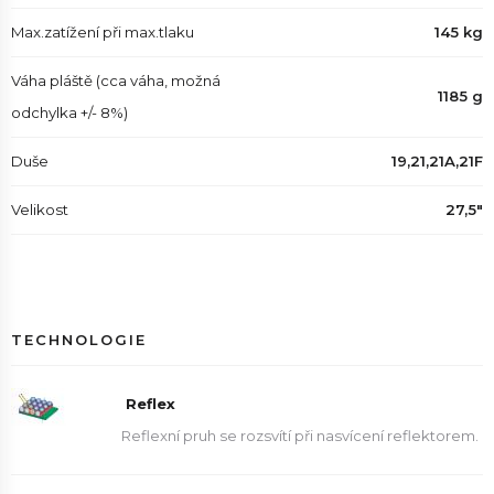
Max.zatížení při max.tlaku
145 kg
Váha pláště (cca váha, možná
1185 g
odchylka +/- 8%)
Duše
19,21,21A,21F
Velikost
27,5"
TECHNOLOGIE
Reflex
Reflexní pruh se rozsvítí při nasvícení reflektorem.