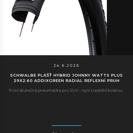
24.6.2026
SCHWALBE PLÁŠŤ HYBRID JOHNNY WATTS PLUS
29X2.60 ADDIXGREEN RADIAL REFLEXNÍ PRUH
První skutečná pneumatika pro SUV – nyní s radiální kostrou