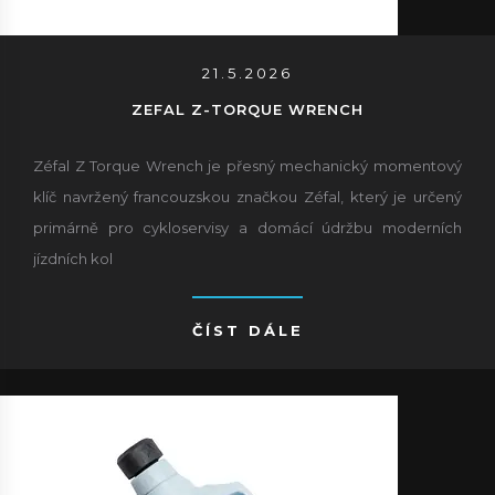
21.5.2026
ZEFAL Z-TORQUE WRENCH
Zéfal Z Torque Wrench je přesný mechanický momentový
klíč navržený francouzskou značkou Zéfal, který je určený
primárně pro cykloservisy a domácí údržbu moderních
jízdních kol
ČÍST DÁLE