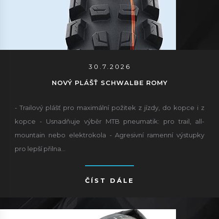
30.7.2026
NOVÝ PLÁŠŤ SCHWALBE ROMY
- Trailový plášť pro maximální požitek z jízdy, do kopce i z
kopce - Usnadňuje výběr MTB pneumatik: pro trail, all-
mountain nebo elektrokola - Agresivní ramenní výstupky
pro lepší přilna...
ČÍST DÁLE