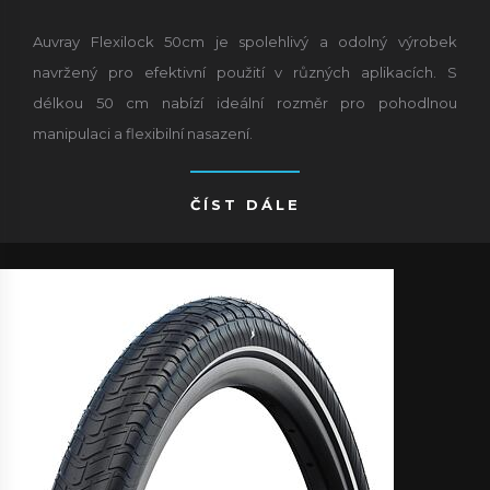
Auvray Flexilock 50cm je spolehlivý a odolný výrobek
navržený pro efektivní použití v různých aplikacích. S
délkou 50 cm nabízí ideální rozměr pro pohodlnou
manipulaci a flexibilní nasazení.
ČÍST DÁLE