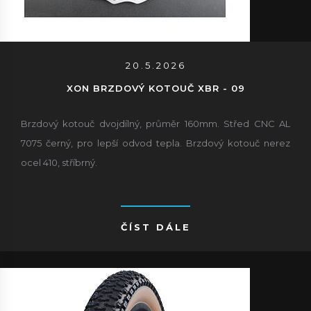
20.5.2026
XON BRZDOVÝ KOTOUČ XBR - 09
Brzdový kotouč dvojdílný, průměr 160mm. Střed CNC AL
7075 černý, pro lepší odvod tepla. Brzdový kotouč nerez
ocel 410, stříbrný.
ČÍST DÁLE