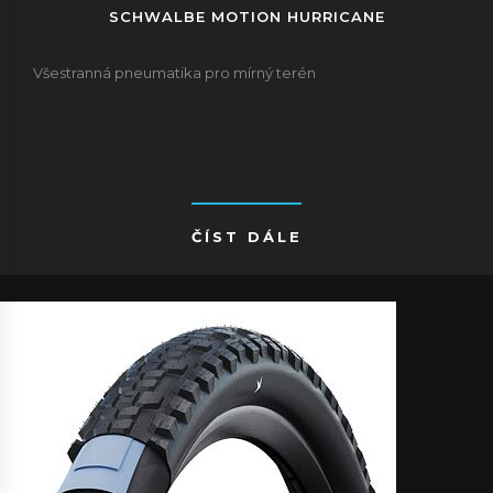
SCHWALBE MOTION HURRICANE
Všestranná pneumatika pro mírný terén
ČÍST DÁLE