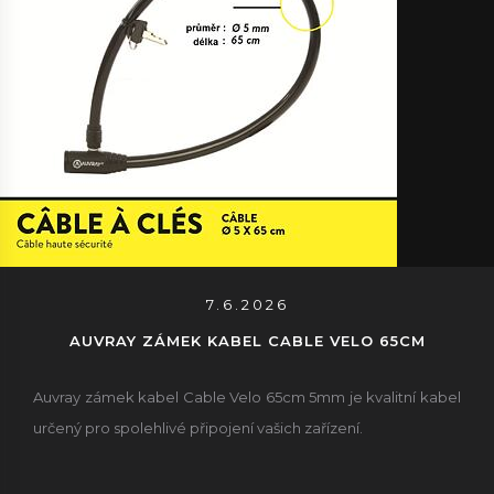
7.6.2026
AUVRAY ZÁMEK KABEL CABLE VELO 65CM
Auvray zámek kabel Cable Velo 65cm 5mm je kvalitní kabel
určený pro spolehlivé připojení vašich zařízení.