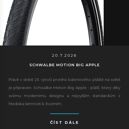
20.7.2026
SCHWALBE MOTION BIG APPLE
Právě v době 25. výročí prvního balonového pláště na světě
je připraven: Schwalbe Motion Big Apple - plášť, který díky
svému modernímu designu a nejvyšším standardům z
hlediska šetrnosti k životním...
ČÍST DÁLE