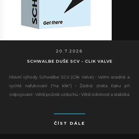
20.7.2026
SCHWALBE DUŠE SCV - CLIK VALVE
Hlavní výhody Schwalbe SCV (Clik Valve) • Velmi snadné a
rychlé nafukování ("na klik") • Žádná ztráta tlaku při
odpojování • Větší průtok vzduchu • Větší odolnost a stabilita
ČÍST DÁLE