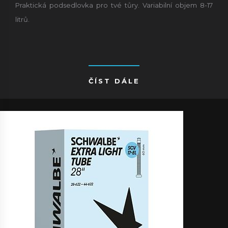
Praktická podsedlovka pro tvé tůry. Variabilní objem 8-17
litrů.
ČÍST DÁLE