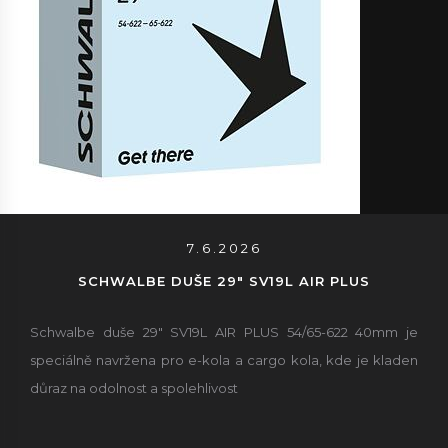
7.6.2026
SCHWALBE DUŠE 29" SV19L AIR PLUS
Schwalbe duše 29" SV19L AIR PLUS 54/65-622 40mm je
speciálně navržena pro e-kola a cargo kola, kde je kladen
důraz na odolnost a spolehlivost