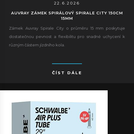
22.6.2026
AUVRAY ZÁMEK SPIRÁLOVÝ SPIRALE CITY 150CM
15MM
Zámek Auvray Spirale City o průměru 15 mm poskytuje
dostatečnou pevnost a flexibilitu pro snadné uchycení k
různým částem jízdního kola.
ČÍST DÁLE