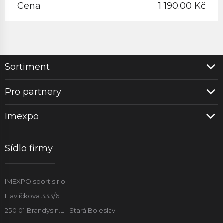
Cena
1 190.00 Kč
Sortiment
Pro partnery
Imexpo
Sídlo firmy
IMEXPO sport s.r.o.
Havlíčkova 333/6
250 01 Brandýs n.L - Stará Boleslav