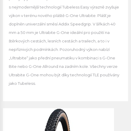
s nejmodernější technologií Tubeless Easy výrazně zvyšuje
výkon v terénu nového pláště G-One Ultrabite. Plášť je
doplněn univerzální směsí Addix Speedgrip. V šířkách 40
mm a 50 mm je Ultrabite G-One ideální pro použití na
štěrkových cestách, lesních cestách a trailech, a to i v
nepříznivých podmínkách. Pozoruhodný výkon nabízí
„Ultrabite“ jako přední pneumatiku v kombinaci s G-One
Bite nebo G-One Allround na zadním kole. Všechny verze
Ultrabite G-One mohou být díky technologií TLE používány
jako Tubeless.