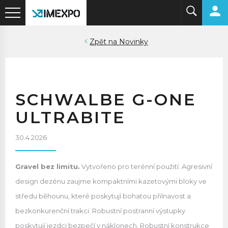
Novinky
SCHWALBE G-ONE
ULTRABITE
30.4.2026
Gravel bez limitu.
Vytvořeno pro terénní použití. Agresivní
design dezénu zaujme kompaktními kazetovými bloky ve
středu běhounu, které poskytují bohatou přilnavost a
bezkonkurenční trakci. Robustní postranní výstupky
poskytují jezdci bezpečí v náklonech. Robustní konstrukce