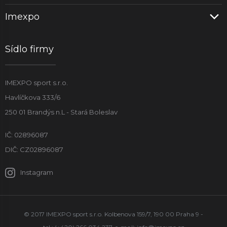
Imexpo
Sídlo firmy
IMEXPO sport s.r.o.
Havlíčkova 333/6
250 01 Brandýs n.L - Stará Boleslav
IČ: 02896087
DIČ: CZ02896087
Instagram
© 2017 IMEXPO sport s.r.o. Kolbenova 159/7, 190 00 Praha 9 -