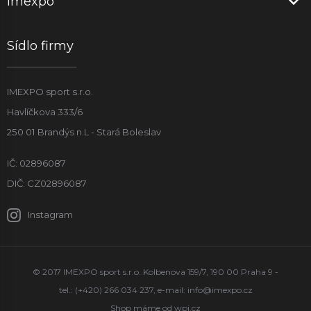
Imexpo
Sídlo firmy
IMEXPO sport s.r.o.
Havlíčkova 333/6
250 01 Brandýs n.L - Stará Boleslav
IČ: 02896087
DIČ: CZ02896087
Instagram
© 2017 IMEXPO sport s.r.o. Kolbenova 159/7, 190 00 Praha 9 -
tel.: (+420) 266 034 237, e-mail:
info@imexpo.cz
Shop máme od
wpj.cz