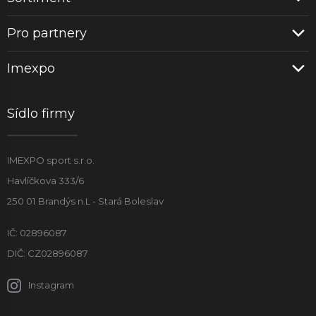
Pro partnery
Imexpo
Sídlo firmy
IMEXPO sport s.r.o.
Havlíčkova 333/6
250 01 Brandýs n.L - Stará Boleslav
IČ: 02896087
DIČ: CZ02896087
Instagram