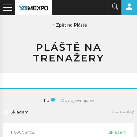
Pláště
PLÁŠTĚ NA
TRENAŽERY
Tip
Od nejlevnějšího
2 produkty
Skladem
1160008402
skladem