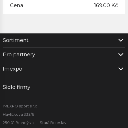
Cena
169.00 Kč
Sortiment
Pro partnery
Imexpo
Sídlo firmy
IMEXPO sport s.r.o.
Havlíčkova 333/6
250 01 Brandýs n.L - Stará Boleslav