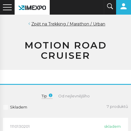
Trekking / Marathon / Urban
MOTION ROAD
CRUISER
Tip
Od nejlevnějšího
7 produktů
Skladem
1110130201
skladem