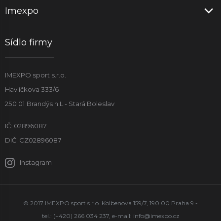
Imexpo
Sídlo firmy
IMEXPO sport s.r.o.
Havlíčkova 333/6
250 01 Brandýs n.L - Stará Boleslav
IČ: 02896087
DIČ: CZ02896087
Instagram
© 2017 IMEXPO sport s.r.o. Kolbenova 159/7, 190 00 Praha 9 -
tel.: (+420) 266 034 237, e-mail:
info@imexpo.cz