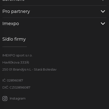
Pro partnery
Imexpo
Sídlo firmy
IMEXPO sport s.r.o.
Havlíčkova 333/6
250 01 Brandýs n.L - Stará Boleslav
IČ: 02896087
DIČ: CZ02896087
Instagram