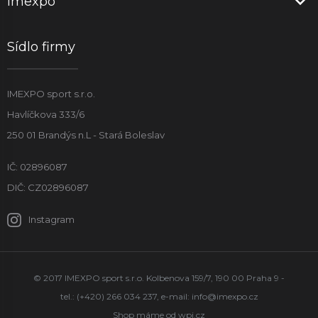
Imexpo
Sídlo firmy
IMEXPO sport s.r.o.
Havlíčkova 333/6
250 01 Brandýs n.L - Stará Boleslav
IČ: 02896087
DIČ: CZ02896087
Instagram
© 2017 IMEXPO sport s.r.o. Kolbenova 159/7, 190 00 Praha 9 -
tel.: (+420) 266 034 237, e-mail:
info@imexpo.cz
Shop máme od
wpj.cz