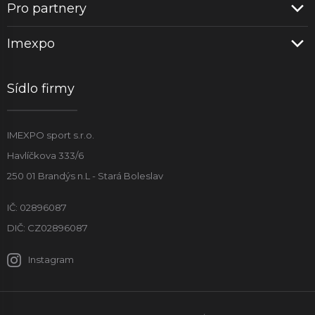
Pro partnery
Imexpo
Sídlo firmy
IMEXPO sport s.r.o.
Havlíčkova 333/6
250 01 Brandýs n.L - Stará Boleslav
IČ: 02896087
DIČ: CZ02896087
Instagram