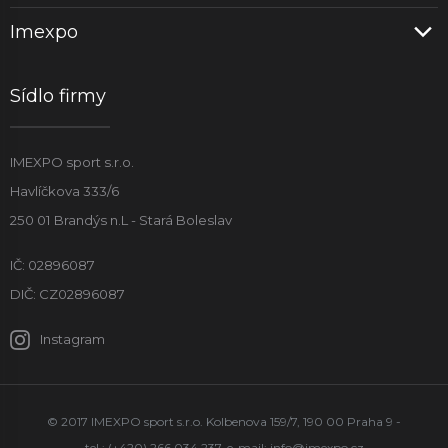
Imexpo
Sídlo firmy
IMEXPO sport s.r.o.
Havlíčkova 333/6
250 01 Brandýs n.L - Stará Boleslav
IČ: 02896087
DIČ: CZ02896087
Instagram
© 2017 IMEXPO sport s.r.o. Kolbenova 159/7, 190 00 Praha 9 -
tel.: (+420) 266 034 237, e-mail:
info@imexpo.cz