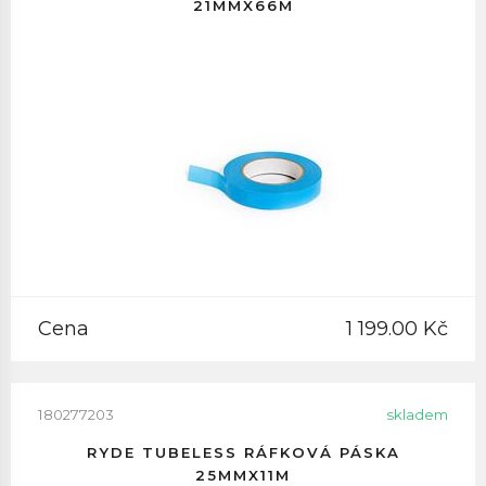
21MMX66M
Cena
1 199.00 Kč
180277203
skladem
RYDE TUBELESS RÁFKOVÁ PÁSKA
25MMX11M