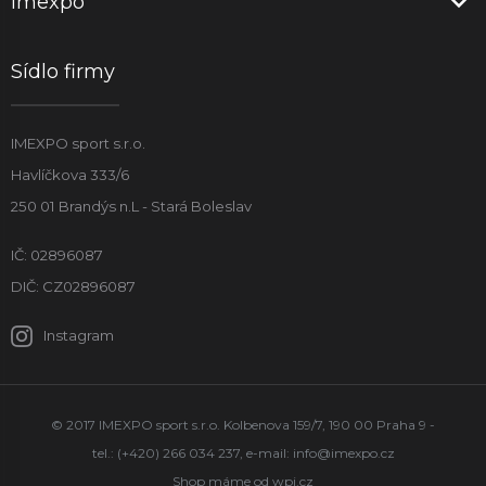
Imexpo
Sídlo firmy
IMEXPO sport s.r.o.
Havlíčkova 333/6
250 01 Brandýs n.L - Stará Boleslav
IČ: 02896087
DIČ: CZ02896087
Instagram
© 2017 IMEXPO sport s.r.o. Kolbenova 159/7, 190 00 Praha 9 -
tel.: (+420) 266 034 237, e-mail:
info@imexpo.cz
Shop máme od
wpj.cz