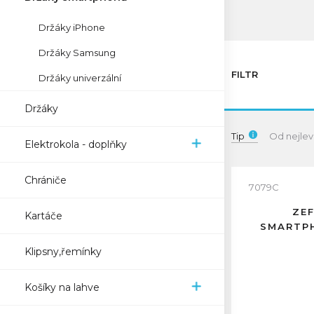
Držáky iPhone
Držáky Samsung
FILTR
Držáky univerzální
Držáky
Tip
Od nejlev
Elektrokola - doplňky
Chrániče
7079C
ZE
Kartáče
SMARTP
Klipsny,řemínky
Košíky na lahve