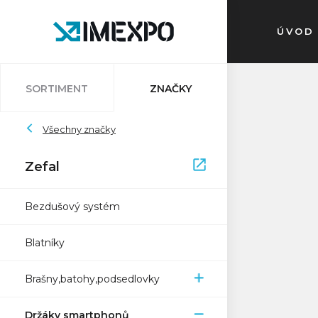
ÚVOD
SORTIMENT
ZNAČKY
Auvray
Všechny značky
Atlantic
Bleedkit
Bosch
Impac
Schwalbe
Pletscher
Ryde
Sapim
Trelock
Zefal
Zefal
XON
Bezdušový systém
Blatníky
Brašny,batohy,podsedlovky
Držáky smartphonů