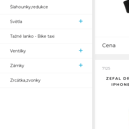
Šlahounky,redukce
Světla
Tažné lanko - Bike taxi
Cena
Ventilky
Zámky
7125
ZEFAL D
Zrcátka,zvonky
IPHONE