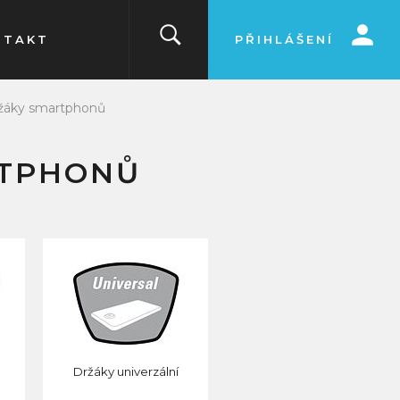
NTAKT
PŘIHLÁŠENÍ
žáky smartphonů
RTPHONŮ
Držáky univerzální