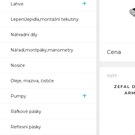
Lahve
Lepení,lepidla,montážní tekutiny
Náhradní díly
Nářadí,montpáky,manometry
Cena
Nosiče
7077
Oleje, maziva, čističe
ZEFAL 
AR
Pumpy
Ráfkové pásky
Reflexní pásky