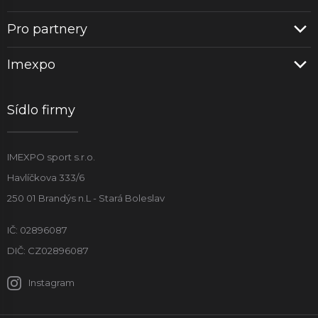
Pro partnery
Imexpo
Sídlo firmy
IMEXPO sport s.r.o.
Havlíčkova 333/6
250 01 Brandýs n.L - Stará Boleslav
IČ: 02896087
DIČ: CZ02896087
Instagram