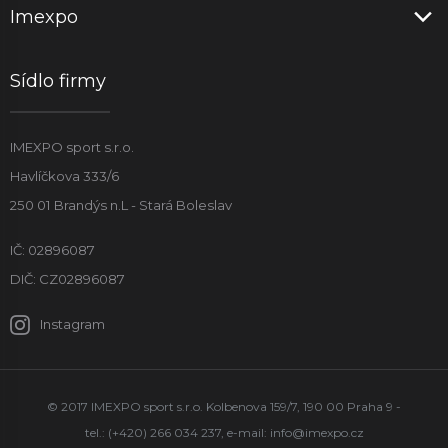
Imexpo
Sídlo firmy
IMEXPO sport s.r.o.
Havlíčkova 333/6
250 01 Brandýs n.L - Stará Boleslav
IČ: 02896087
DIČ: CZ02896087
Instagram
© 2017 IMEXPO sport s.r.o. Kolbenova 159/7, 190 00 Praha 9 -
tel.: (+420) 266 034 237, e-mail:
info@imexpo.cz