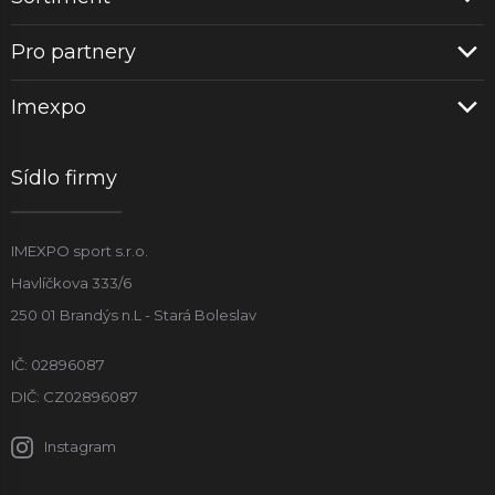
Pro partnery
Imexpo
Sídlo firmy
IMEXPO sport s.r.o.
Havlíčkova 333/6
250 01 Brandýs n.L - Stará Boleslav
IČ: 02896087
DIČ: CZ02896087
Instagram