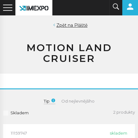
Pláště
MOTION LAND
CRUISER
Tip
Od nejlevnějšího
2 produkty
Skladem
11159747
skladem