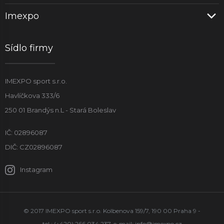
Imexpo
Sídlo firmy
IMEXPO sport s.r.o.
Havlíčkova 333/6
250 01 Brandýs n.L - Stará Boleslav
IČ: 02896087
DIČ: CZ02896087
Instagram
© 2017 IMEXPO sport s.r.o. Kolbenova 159/7, 190 00 Praha 9 -
tel.: (+420) 266 034 237, e-mail:
info@imexpo.cz