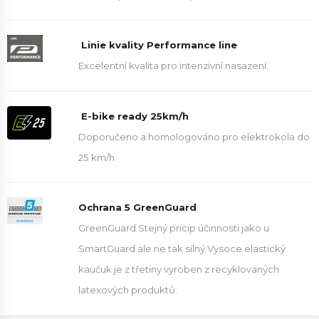
Linie kvality Performance line
Excelentní kvalita pro intenzivní nasazení.
E-bike ready 25km/h
Doporučeno a homologováno pro elektrokola do
25 km/h
Ochrana 5 GreenGuard
GreenGuard.Stejný pricip účinnosti jako u
SmartGuard ale ne tak silný.Vysoce elastický
kaučuk je z třetiny vyroben z recyklovaných
latexových produktů.