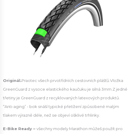
Originál.
Praotec všech prvotřídních cestovních plášťů.Vložka
GreenGuard z vysoce elastického kaučuku je silná 3mm.Z jedné
třetiny je GreenGuard z recyklovaných latexových produktů.
“Anti-aging” - bok snáší typické přetížení způsobené malým
tlakem výrazně déle, než se objeví ošklivé trhlinky.
E-Bike Ready –
všechny modely Marathon můžeš použít pro