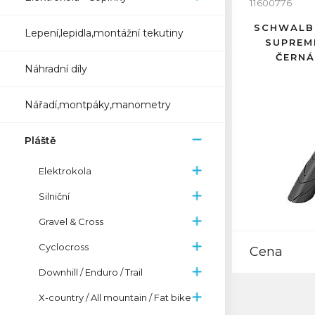
11600776
SCHWALB
Lepení,lepidla,montážní tekutiny
SUPREM
ČERNÁ
Náhradní díly
Nářadí,montpáky,manometry
Pláště
Elektrokola
Silniční
Gravel & Cross
Cyclocross
Cena
Downhill / Enduro / Trail
X-country / All mountain / Fat bike