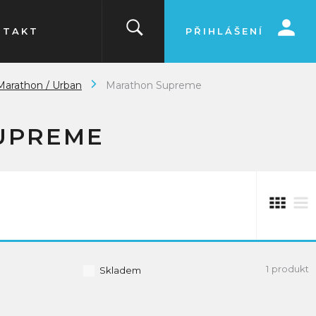
NTAKT
PŘIHLÁŠENÍ
 Marathon / Urban
Marathon Supreme
UPREME
1 produkt
Skladem