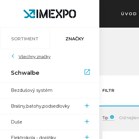
ÚVOD
SORTIMENT
ZNAČKY
Auvray
Všechny značky
Atlantic
Bleedkit
Bosch
Impac
Schwalbe
Schwalbe
Pletscher
Ryde
Sapim
Trelock
Zefal
XON
Bezdušový systém
FILTR
Brašny,batohy,podsedlovky
Tip
Od nejlev
Duše
Elektrokola - doplňky