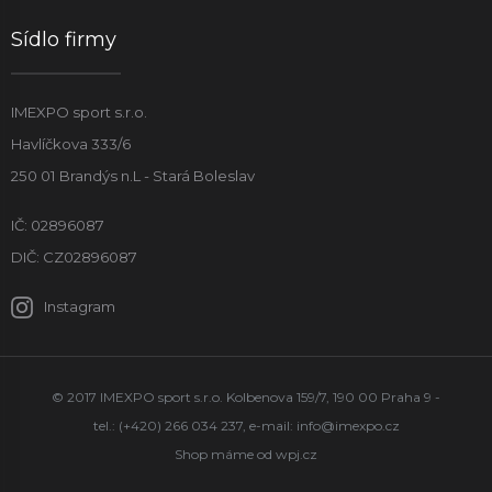
Sídlo firmy
IMEXPO sport s.r.o.
Havlíčkova 333/6
250 01 Brandýs n.L - Stará Boleslav
IČ: 02896087
DIČ: CZ02896087
Instagram
© 2017 IMEXPO sport s.r.o. Kolbenova 159/7, 190 00 Praha 9 -
tel.: (+420) 266 034 237, e-mail:
info@imexpo.cz
Shop máme od
wpj.cz