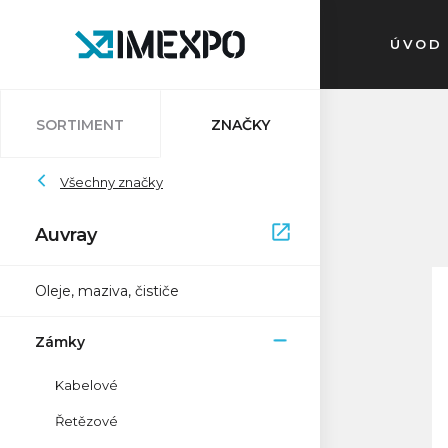
ÚVOD
SORTIMENT
ZNAČKY
Auvray
Všechny značky
Auvray
Atlantic
Bleedkit
Bosch
Impac
Schwalbe
Pletscher
Ryde
Sapim
Trelock
Zefal
XON
Oleje, maziva, čističe
Zámky
Kabelové
Řetězové