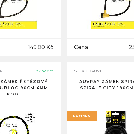
149.00 Kč
Cena
2
4
skladem
SPLK180AUV1
 ZÁMEK ŘETĚZOVÝ
AUVRAY ZÁMEK SPI
N-BLOC 90CM 4MM
SPIRALE CITY 180C
KÓD
NOVINKA