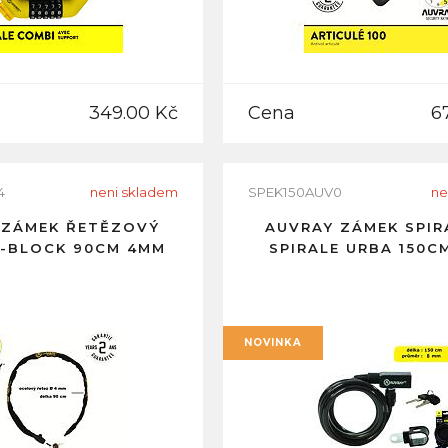
349.00 Kč
Cena
6
4
neni skladem
SPEK150AUV0
ne
 ZÁMEK ŘETĚZOVÝ
AUVRAY ZÁMEK SPI
K-BLOCK 90CM 4MM
SPIRALE URBA 150C
NOVINKA