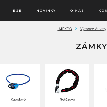
B2B
NOVINKY
O NÁS
KO
IMEXPO
Výrobce Auvray
ZÁMK
Kabelové
Řetězové