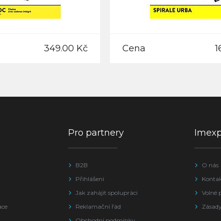
349.00 Kč
Cena
1
Pro partnery
Imex
B2B
O nás
Přihlášení
Konta
Jak zahájit spolupráci
Volné 
ace
Reklamační řád
Zásady
Obchodní podmínky