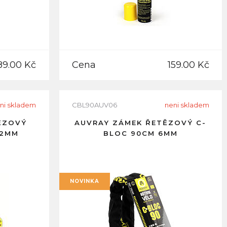
89.00 Kč
Cena
159.00 Kč
ni skladem
CBL90AUV06
neni skladem
ĚZOVÝ
AUVRAY ZÁMEK ŘETĚZOVÝ C-
22MM
BLOC 90CM 6MM
NOVINKA