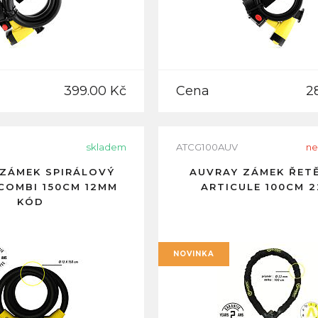
399.00 Kč
Cena
2
1
skladem
ATCG100AUV
ne
ZÁMEK SPIRÁLOVÝ
AUVRAY ZÁMEK ŘET
 COMBI 150CM 12MM
ARTICULE 100CM 
KÓD
NOVINKA