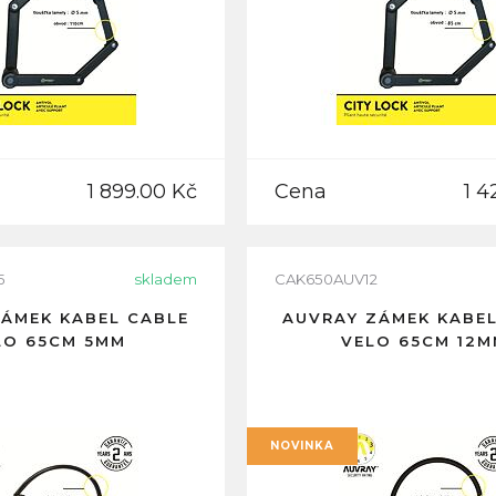
1 899.00 Kč
Cena
1 4
5
skladem
CAK650AUV12
ÁMEK KABEL CABLE
AUVRAY ZÁMEK KABE
LO 65CM 5MM
VELO 65CM 12
NOVINKA