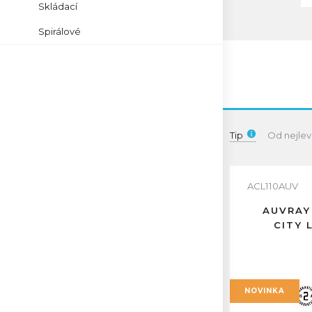
Skládací
Spirálové
Tip
Od nejlev
ACL110AUV
AUVRAY
CITY 
NOVINKA