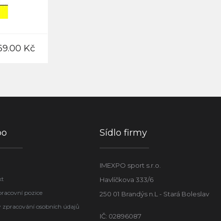
69.00 Kč
po
Sídlo firmy
IMEXPO sport s.r.o.
kt
Havlíčkova 333/6
pracovní pozice
250 01 Brandýs n.L - Stará Boleslav
 zpracování osobních údajů
IČ: 02896087