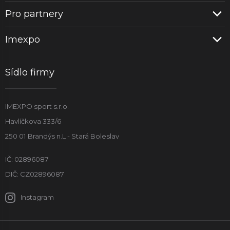
Pro partnery
Imexpo
Sídlo firmy
IMEXPO sport s.r.o.
Havlíčkova 333/6
250 01 Brandýs n.L - Stará Boleslav
IČ: 02896087
DIČ: CZ02896087
Instagram