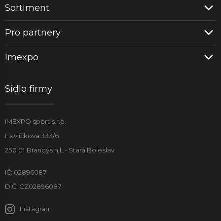
Sortiment
Pro partnery
Imexpo
Sídlo firmy
IMEXPO sport s.r.o.
Havlíčkova 333/6
250 01 Brandýs n.L - Stará Boleslav
IČ: 02896087
DIČ: CZ02896087
Instagram