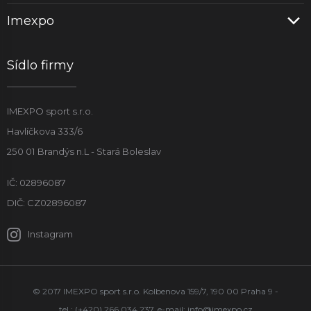
Imexpo
Sídlo firmy
IMEXPO sport s.r.o.
Havlíčkova 333/6
250 01 Brandýs n.L - Stará Boleslav
IČ: 02896087
DIČ: CZ02896087
Instagram
© 2017 IMEXPO sport s.r.o. Kolbenova 159/7, 190 00 Praha 9 -
tel.: (+420) 266 034 237, e-mail:
info@imexpo.cz