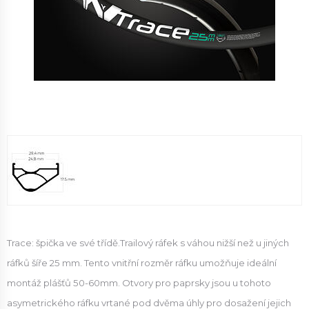
Trace: špička ve své třídě.Trailový ráfek s váhou nižší než u jiných
ráfků šíře 25 mm. Tento vnitřní rozměr ráfku umožňuje ideální
montáž plášťů 50-60mm. Otvory pro paprsky jsou u tohoto
asymetrického ráfku vrtané pod dvěma úhly pro dosažení jejich