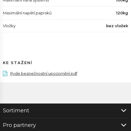
Maximální váha systěmu
100kg
Maximální napětí paprsků
120kg
Vložky
bez vložek
KE STAŽENÍ
Ryde bezpečnostní upozornění.pdf
Sortiment
Pro partnery