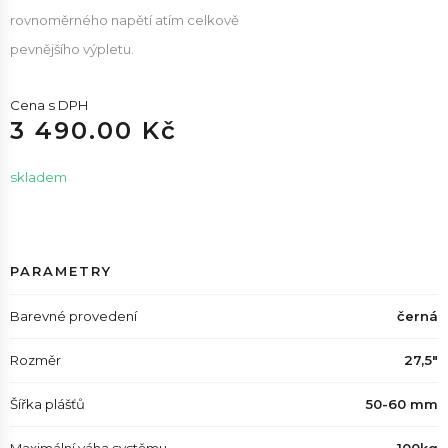
rovnoměrného napětí atím celkově
pevnějšího výpletu.
Cena s DPH
3 490.00 Kč
skladem
PARAMETRY
Barevné provedení
černá
Rozměr
27,5"
Šířka plášťů
50-60 mm