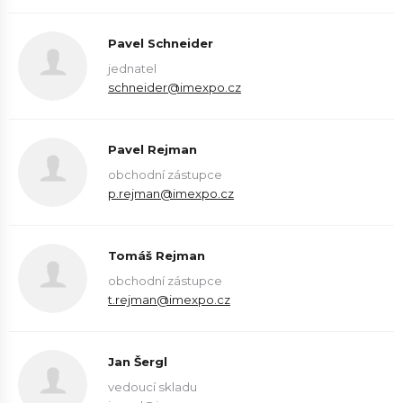
Pavel Schneider
jednatel
schneider@imexpo.cz
Pavel Rejman
obchodní zástupce
p.rejman@imexpo.cz
Tomáš Rejman
obchodní zástupce
t.rejman@imexpo.cz
Jan Šergl
vedoucí skladu