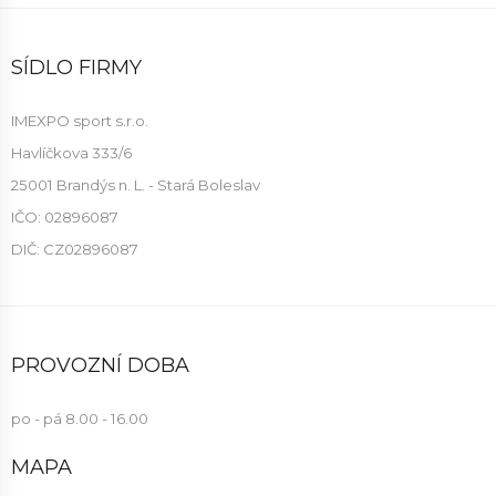
SÍDLO FIRMY
IMEXPO sport s.r.o.
Havlíčkova 333/6
25001 Brandýs n. L. - Stará Boleslav
IČO: 02896087
DIČ: CZ02896087
PROVOZNÍ DOBA
po - pá 8.00 - 16.00
MAPA