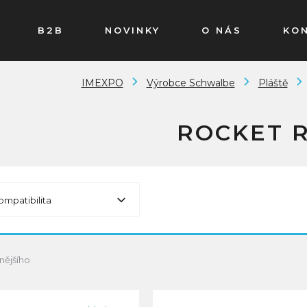
B2B
NOVINKY
O NÁS
KO
IMEXPO
Výrobce Schwalbe
Pláště
ROCKET 
ompatibilita
nějšího