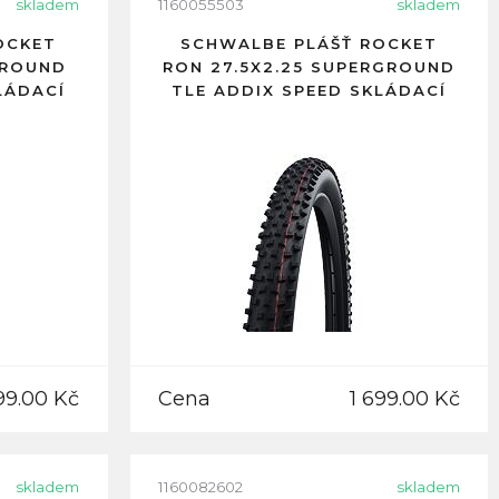
skladem
1160055503
skladem
OCKET
SCHWALBE PLÁŠŤ ROCKET
GROUND
RON 27.5X2.25 SUPERGROUND
LÁDACÍ
TLE ADDIX SPEED SKLÁDACÍ
99.00 Kč
Cena
1 699.00 Kč
skladem
1160082602
skladem