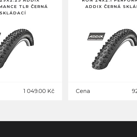
29X2.25 ADDIX
RON 24X2.1 PERFOR
MANCE TLR ČERNÁ
ADDIX ČERNÁ SKLÁ
SKLÁDACÍ
1 049.00 Kč
Cena
9