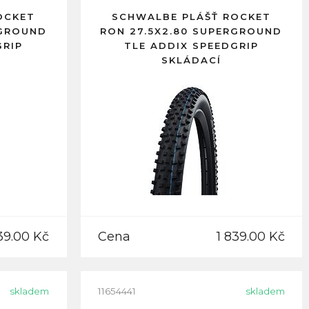
OCKET
SCHWALBE PLÁŠŤ ROCKET
RGROUND
RON 27.5X2.80 SUPERGROUND
GRIP
TLE ADDIX SPEEDGRIP
SKLÁDACÍ
39.00 Kč
Cena
1 839.00 Kč
skladem
11654441
skladem