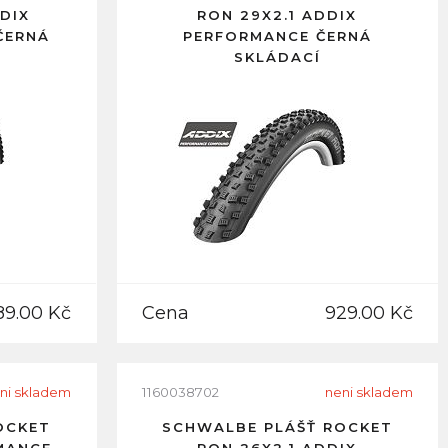
DDIX
RON 29X2.1 ADDIX
ČERNÁ
PERFORMANCE ČERNÁ
SKLÁDACÍ
89.00 Kč
Cena
929.00 Kč
ni skladem
1160038702
neni skladem
OCKET
SCHWALBE PLÁŠŤ ROCKET