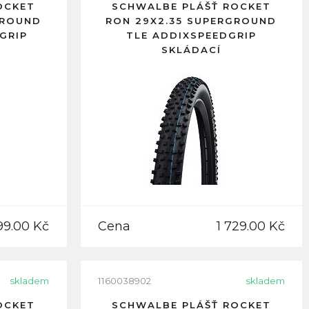
OCKET
SCHWALBE PLÁŠŤ ROCKET
GROUND
RON 29X2.35 SUPERGROUND
GRIP
TLE ADDIXSPEEDGRIP
SKLÁDACÍ
99.00 Kč
Cena
1 729.00 Kč
skladem
1160038902
skladem
OCKET
SCHWALBE PLÁŠŤ ROCKET