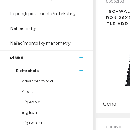
1160062103
SCHWAL
Lepení,lepidla,montážní tekutiny
RON 26X
TLE ADD
Náhradní díly
Nářadí,montpáky,manometry
Pláště
Elektrokola
Advancer hybrid
Albert
Big Apple
Cena
Big Ben
Big Ben Plus
1160101701