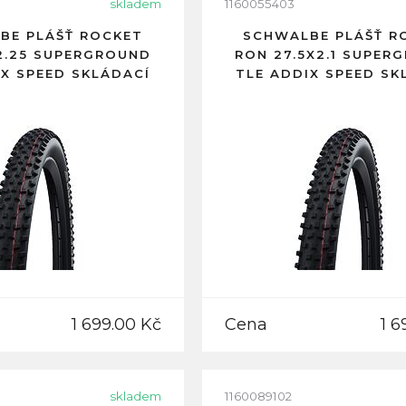
skladem
1160055403
BE PLÁŠŤ ROCKET
SCHWALBE PLÁŠŤ R
2.25 SUPERGROUND
RON 27.5X2.1 SUPER
IX SPEED SKLÁDACÍ
TLE ADDIX SPEED SK
1 699.00 Kč
Cena
1 6
skladem
1160089102