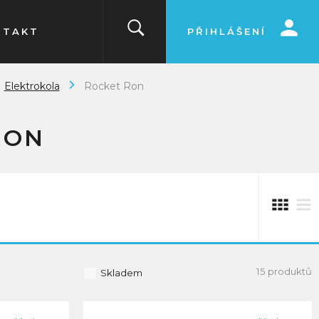
NTAKT
PŘIHLÁŠENÍ
Elektrokola
Rocket Ron
RON
15 produktů
Skladem