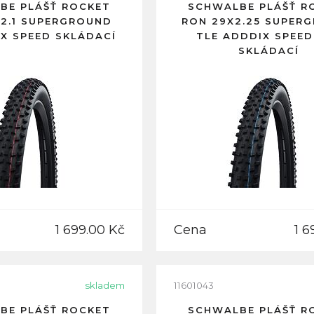
BE PLÁŠŤ ROCKET
SCHWALBE PLÁŠŤ R
2.1 SUPERGROUND
RON 29X2.25 SUPER
IX SPEED SKLÁDACÍ
TLE ADDDIX SPEED
SKLÁDACÍ
1 699.00 Kč
Cena
1 6
skladem
11601043
BE PLÁŠŤ ROCKET
SCHWALBE PLÁŠŤ R