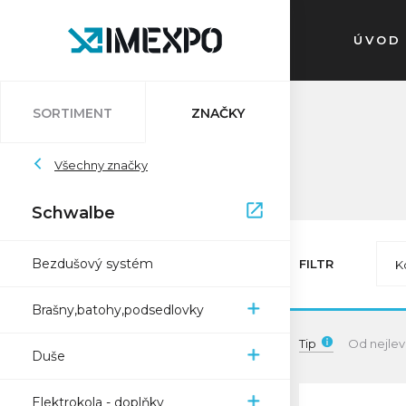
ÚVOD
SORTIMENT
ZNAČKY
Auvray
Všechny značky
Atlantic
Bleedkit
Bosch
Impac
Schwalbe
Schwalbe
Pletscher
Ryde
Sapim
Trelock
Zefal
XON
Bezdušový systém
FILTR
K
Brašny,batohy,podsedlovky
Tip
Od nejlev
Duše
Elektrokola - doplňky