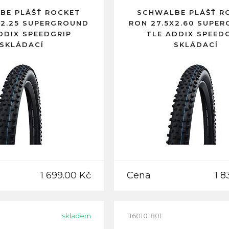
BE PLÁŠŤ ROCKET
SCHWALBE PLÁŠŤ R
X2.25 SUPERGROUND
RON 27.5X2.60 SUPE
DDIX SPEEDGRIP
TLE ADDIX SPEED
SKLÁDACÍ
SKLÁDACÍ
1 699.00 Kč
Cena
1 8
skladem
1160101801