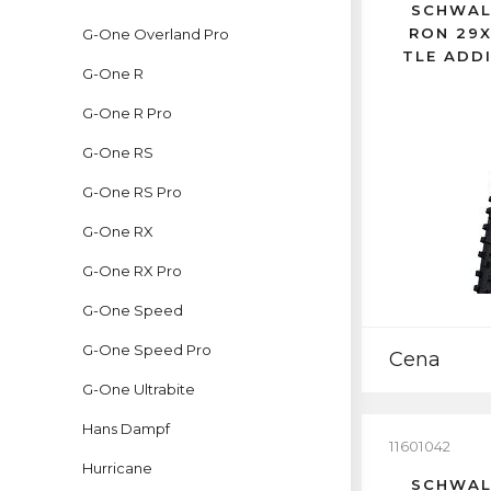
SCHWAL
RON 29X
G-One Overland Pro
TLE ADD
G-One R
G-One R Pro
G-One RS
G-One RS Pro
G-One RX
G-One RX Pro
G-One Speed
G-One Speed Pro
Cena
G-One Ultrabite
Hans Dampf
11601042
Hurricane
SCHWAL