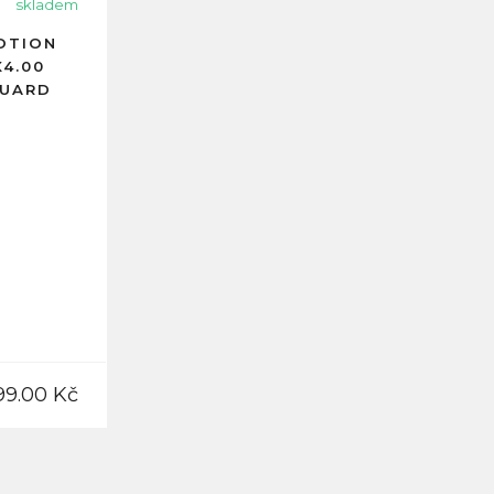
skladem
OTION
4.00
GUARD
H
99.00 Kč