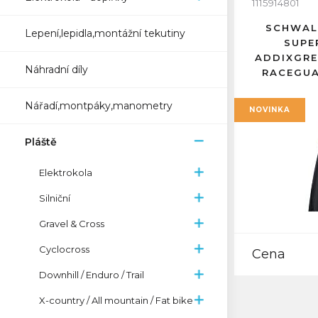
1115914801
SCHWAL
Lepení,lepidla,montážní tekutiny
SUPE
ADDIXGRE
Náhradní díly
RACEGUA
Nářadí,montpáky,manometry
NOVINKA
Pláště
Elektrokola
Silniční
Gravel & Cross
Cyclocross
Cena
Downhill / Enduro / Trail
X-country / All mountain / Fat bike