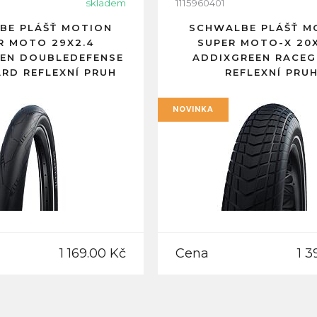
skladem
1115960401
BE PLÁŠŤ MOTION
SCHWALBE PLÁŠŤ M
R MOTO 29X2.4
SUPER MOTO-X 20X
EN DOUBLEDEFENSE
ADDIXGREEN RACE
RD REFLEXNÍ PRUH
REFLEXNÍ PRU
NOVINKA
1 169.00 Kč
Cena
1 3