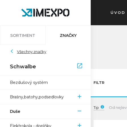
ÚVOD
SORTIMENT
ZNAČKY
Auvray
Všechny značky
Atlantic
Bleedkit
Bosch
Impac
Schwalbe
Schwalbe
Pletscher
Ryde
Sapim
Trelock
Zefal
XON
Bezdušový systém
FILTR
Brašny,batohy,podsedlovky
Tip
Od nejlev
Duše
Elektrokola - doplňky