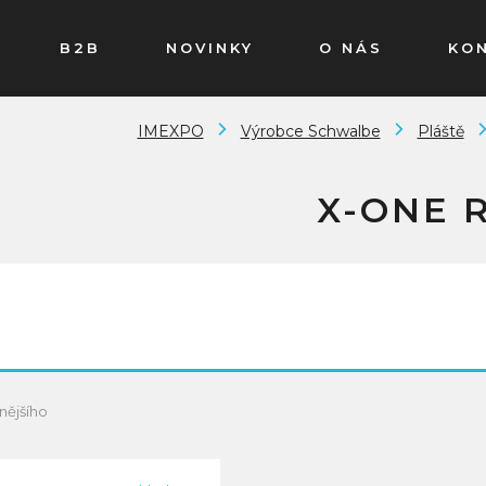
B2B
NOVINKY
O NÁS
KO
IMEXPO
Výrobce Schwalbe
Pláště
X-ONE 
nějšího