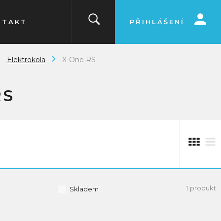
NTAKT
PŘIHLÁŠENÍ
Elektrokola
X-One RS
RS
1 produkt
Skladem