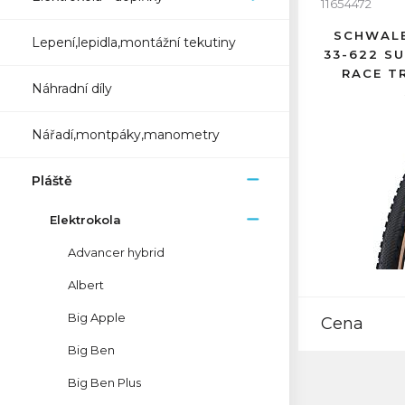
11654472
SCHWALB
Lepení,lepidla,montážní tekutiny
33-622 S
RACE T
Náhradní díly
Nářadí,montpáky,manometry
Pláště
Elektrokola
Advancer hybrid
Albert
Big Apple
Cena
Big Ben
Big Ben Plus