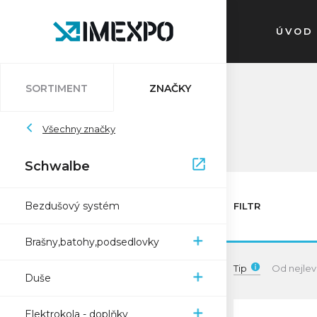
ÚVOD
SORTIMENT
ZNAČKY
Auvray
Všechny značky
Atlantic
Bleedkit
Bosch
Impac
Schwalbe
Schwalbe
Pletscher
Ryde
Sapim
Trelock
Zefal
XON
Bezdušový systém
FILTR
Brašny,batohy,podsedlovky
Tip
Od nejlev
Duše
Elektrokola - doplňky