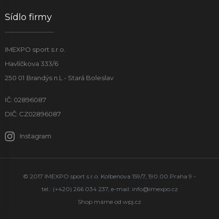
Sídlo firmy
IMEXPO sport s.r.o.
Havlíčkova 333/6
250 01 Brandýs n.L - Stará Boleslav
IČ: 02896087
DIČ: CZ02896087
Instagram
© 2017 IMEXPO sport s.r.o. Kolbenova 159/7, 190 00 Praha 9 -
tel.: (+420) 266 034 237, e-mail:
info@imexpo.cz
Shop máme od
wpj.cz