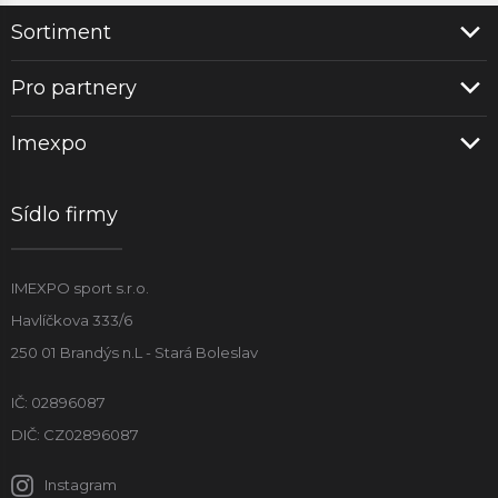
Sortiment
Pro partnery
Imexpo
Sídlo firmy
IMEXPO sport s.r.o.
Havlíčkova 333/6
250 01 Brandýs n.L - Stará Boleslav
IČ: 02896087
DIČ: CZ02896087
Instagram