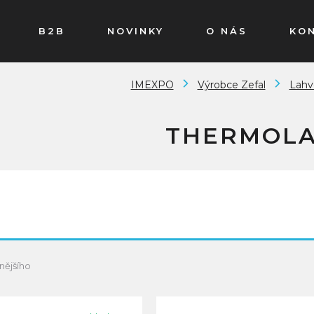
B2B
NOVINKY
O NÁS
KO
IMEXPO
Výrobce Zefal
Lahv
THERMOL
nějšího