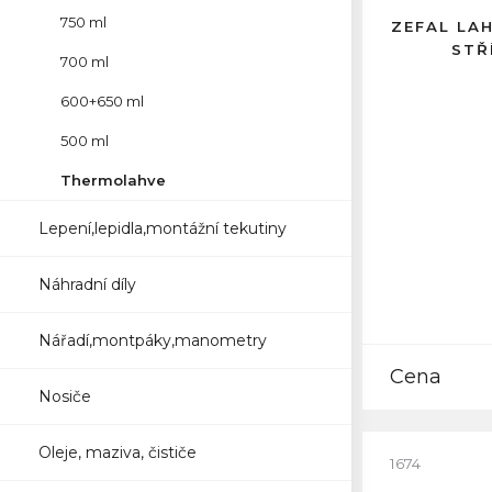
750 ml
ZEFAL LA
STŘ
700 ml
600+650 ml
500 ml
Thermolahve
Lepení,lepidla,montážní tekutiny
Náhradní díly
Nářadí,montpáky,manometry
Cena
Nosiče
Oleje, maziva, čističe
1674