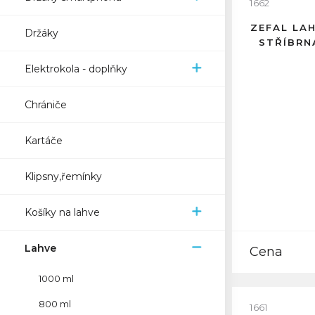
1662
ZEFAL LA
Držáky
STŘÍBRN
Elektrokola - doplňky
Chrániče
Kartáče
Klipsny,řemínky
Košíky na lahve
Lahve
Cena
1000 ml
800 ml
1661