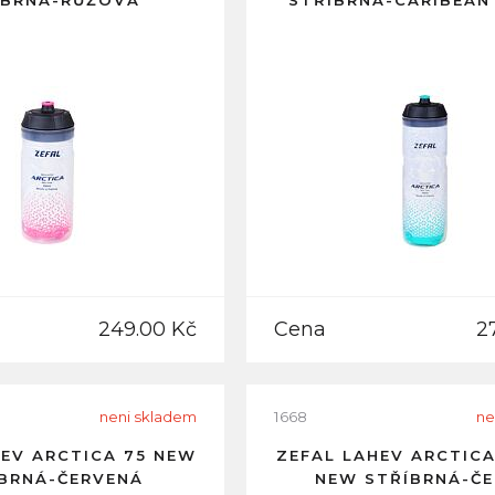
ÍBRNÁ-RŮŽOVÁ
STŘÍBRNÁ-CARIBEAN
249.00 Kč
Cena
2
neni skladem
1668
ne
HEV ARCTICA 75 NEW
ZEFAL LAHEV ARCTICA
BRNÁ-ČERVENÁ
NEW STŘÍBRNÁ-Č