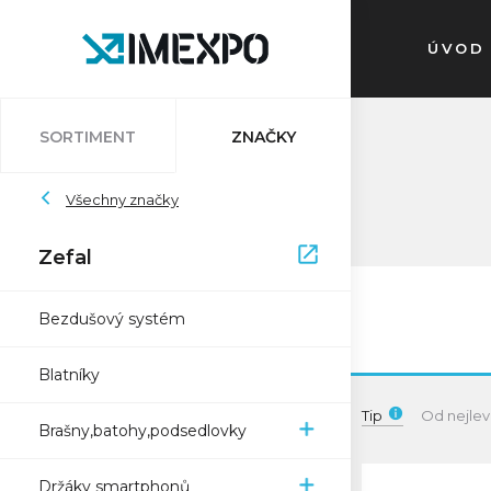
ÚVOD
SORTIMENT
ZNAČKY
Auvray
Všechny značky
Atlantic
Bleedkit
Bosch
Impac
Schwalbe
Pletscher
Ryde
Sapim
Trelock
Zefal
Zefal
XON
Bezdušový systém
Blatníky
Tip
Od nejlev
Brašny,batohy,podsedlovky
Držáky smartphonů