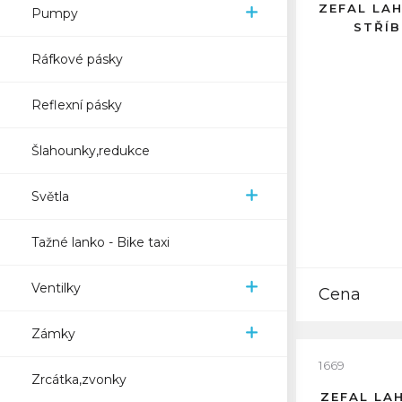
ZEFAL LA
Pumpy
STŘÍ
Ráfkové pásky
Reflexní pásky
Šlahounky,redukce
Světla
Tažné lanko - Bike taxi
Ventilky
Cena
Zámky
1669
Zrcátka,zvonky
ZEFAL LA