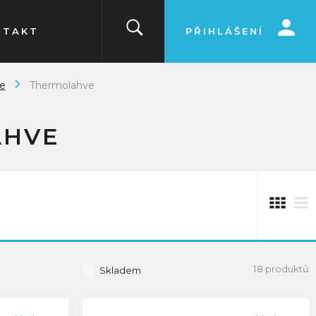
NTAKT
PŘIHLÁŠENÍ
e
Thermolahve
AHVE
18 produktů
Skladem