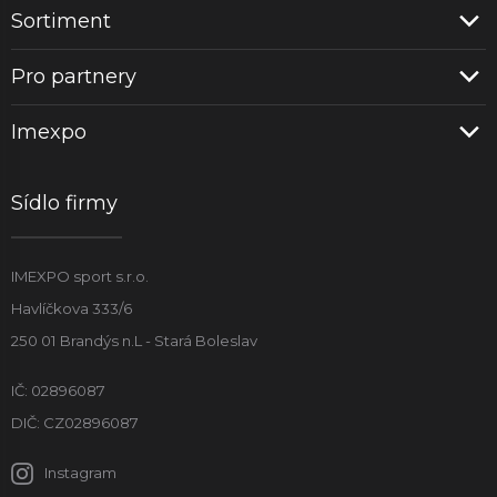
Sortiment
Pro partnery
Imexpo
Sídlo firmy
IMEXPO sport s.r.o.
Havlíčkova 333/6
250 01 Brandýs n.L - Stará Boleslav
IČ: 02896087
DIČ: CZ02896087
Instagram